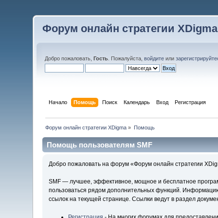
Форум онлайн стратегии XDigma
Добро пожаловать,
Гость
. Пожалуйста,
войдите
или
зарегистрируйте
Начало
Помощь
Поиск
Календарь
Вход
Регистрация
Форум онлайн стратегии XDigma
»
Помощь
Помощь пользователям SMF
Добро пожаловать на форум «Форум онлайн стратегии XDig
SMF — лучшее, эффективное, мощное и бесплатное программ
пользоваться рядом дополнительных функций. Информацию 
ссылок на текущей странице. Ссылки ведут в раздел докум
Регистрация
- На многих форумах для предоставлени