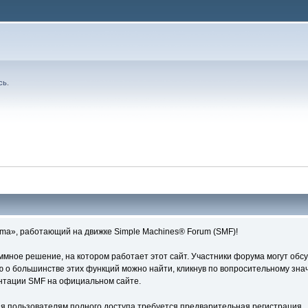
сь
.
ma», работающий на движке Simple Machines® Forum (SMF)!
ное решение, на котором работает этот сайт. Участники форума могут обс
о большинстве этих функций можно найти, кликнув по вопросительному знач
ентации SMF на официальном сайте.
я пользователям полного доступа требуется предварительная регистрация.