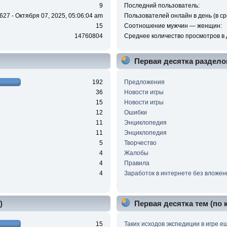
9
Последний пользователь:
627 - Октября 07, 2025, 05:06:04 am
Пользователей онлайн в день (в ср
15
Соотношение мужчин — женщин:
14760804
Среднее количество просмотров в 
Первая десятка раздело
192
Предложения
36
Новости игры
15
Новости игры
12
Ошибки
11
Энциклопедия
11
Энциклопедия
5
Творчество
4
Жалобы
4
Правила
4
Заработок в интернете без вложен
)
Первая десятка тем (по
15
Таких исходов экспедиции в игре е