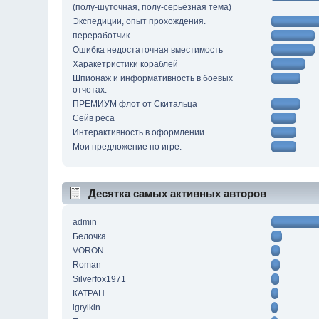
(полу-шуточная, полу-серьёзная тема)
Экспедиции, опыт прохождения.
переработчик
Ошибка недостаточная вместимость
Харакетристики кораблей
Шпионаж и информативность в боевых
отчетах.
ПРЕМИУМ флот от Скитальца
Сейв реса
Интерактивность в оформлении
Мои предложение по игре.
Десятка самых активных авторов
admin
Белочка
VORON
Roman
Silverfox1971
КАТРАН
igrylkin