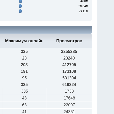
3ч 8м
2ч 34м
2ч 11м
Максимум онлайн
Просмотров
335
3255285
23
23240
203
412705
191
173108
95
531394
335
619324
335
1738
43
17648
63
22097
41
24351