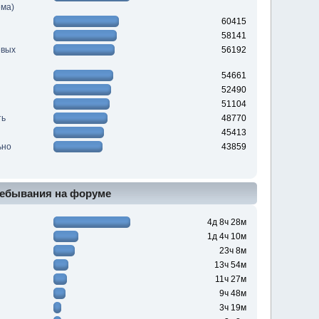
ема)
60415
58141
евых
56192
54661
52490
51104
ть
48770
45413
ьно
43859
ебывания на форуме
4д 8ч 28м
1д 4ч 10м
23ч 8м
13ч 54м
11ч 27м
9ч 48м
3ч 19м