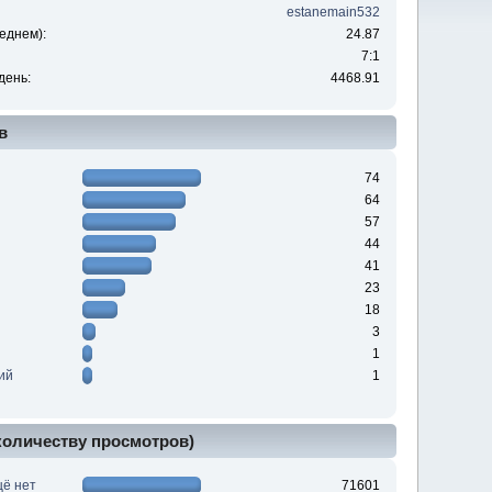
estanemain532
еднем):
24.87
7:1
день:
4468.91
в
74
64
57
44
41
23
18
3
1
ий
1
 количеству просмотров)
щё нет
71601