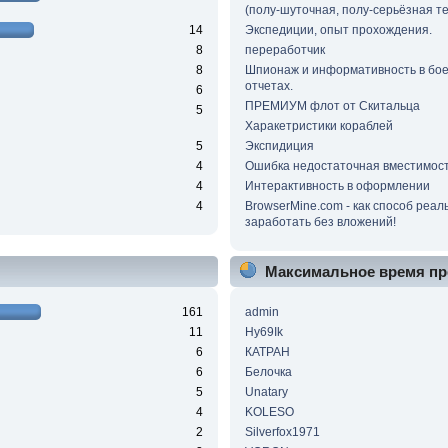
(полу-шуточная, полу-серьёзная т
14
Экспедиции, опыт прохождения.
8
переработчик
8
Шпионаж и информативность в бо
отчетах.
6
ПРЕМИУМ флот от Скитальца
5
Харакетристики кораблей
5
Экспидиция
4
Ошибка недостаточная вместимос
4
Интерактивность в оформлении
4
BrowserMine.com - как способ реал
заработать без вложений!
Максимальное время пр
161
admin
11
Hy69Ik
6
КАТРАН
6
Белочка
5
Unatary
4
KOLESO
2
Silverfox1971