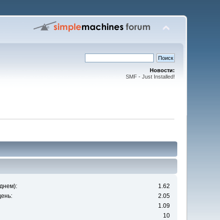
Новости:
SMF - Just Installed!
днем):
1.62
ень:
2.05
1.09
10