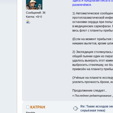
Здесь я предлагаю писать с
развлечёмся.
Сообщений: 36
1) Автоматическое сообщен
Karma: +0/-0
протоплазматической инфек
остановки сердца при попыт
в медицинских саркофагах.
весь флот с планеты прибы
(Если на момент прибытия з
никаких вылетов, кроме шпи
2) Экспедиция столкнулась
общей пьянки один из пират
удалось выиграть этот каме
выбросить стекляшку, но б
привезён на планету прибы
(Учёные на планете исследу
усилить прочность брони, и
Продолжение следует...
«
Последнее редактирование: Д
Re: Таких исходов эк
КАТРАН
серьёзная тема)
Newbie