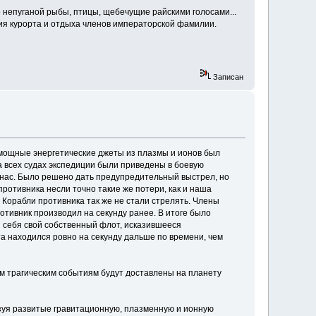
о непуганой рыбы, птицы, щебечущие райскими голосами...
ия курорта и отдыха членов императорской фамилии.
Записан
 мощные энергетические джеты из плазмы и ионов был
а всех судах экспедиции были приведены в боевую
е нас. Было решено дать предупредительный выстрел, но
ротивника несли точно такие же потери, как и наша
 Корабли противника так же не стали стрелять. Члены
тивник производил на секунду ранее. В итоге было
 себя свой собственный флот, исказившееся
а находился ровно на секунду дальше по времени, чем
им трагическим событиям будут доставлены на планету
зуя развитые гравитационную, плазменную и ионную