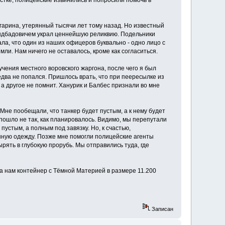
стке, полицейские извинились и попросили помочь в
гарина, утерянный тысячи лет тому назад. Но известный
индбадовичем украл ценнейшую реликвию. Подельники
ла, что один из наших офицеров буквально - одно лицо с
ли. Нам ничего не оставалось, кроме как согласиться.
учения местного воровского жаргона, после чего я был
едва не попался. Пришлось врать, что при пеересылке из
а другое не помнит. Ханурик и Балбес признали во мне
не пообещали, что танкер будет пустым, а к нему будет
пошло не так, как планировалось. Видимо, мы перепутали
 пустым, а полным под завязку. Но, к счастью,
нную одежду. Позже мне помогли полицейские агенты
ырять в глубокую прорубь. Мы отправились туда, где
а нам контейнер с Тёмной Материей в размере 11.200
Записан