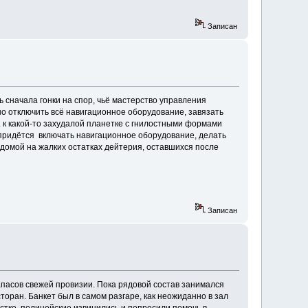
Записан
ть сначала гонки на спор, чьё мастерство управления
жно отключить всё навигационное оборудование, завязать
... к какой-то захудалой планетке с гнилостными формами
 придётся включать навигационное оборудование, делать
 домой на жалких остатках дейтерия, оставшихся после
Записан
апасов свежей провизии. Пока рядовой состав занимался
ран. Банкет был в самом разгаре, как неожиданно в зал