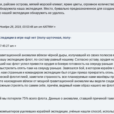
, райские острова, мягкий морской климат, яркие цветы, огромное количеств
обнаружила наша экспедиция. Место, буквально предназначенное для создан
о нашей экспедиции обнаружить не удалось.
Ноября 28, 2019, 03:53:48 am от КАТРАН
»
спедиции в игре ещё нет (полу-шуточная, полу-
7:45:27 am »
равитационной аномалии вблизи чёрной дыры, излучавшей из своих полюсов
шу экспедицию флот, по составу равный нашему. Согласно уставу, орудия н
вший нас флот успел привести орудия в боевую готовность на секунду раньш
стрелить опять-таки на секунду раньше. Завязался бой, в котором корабли п
 нам странным и командиром экспедиции был отдан приказ прекратить огонь.
жеской флотитлией, заметили странность: все планируемые нами манёвры про
тате нахождения вблизи от мощной гравитационной аномалии мы видели сзади
ожным стрелять по самим себе, причём, видимый нами образ нашего же флот
бой мы потеряли 75% всего флота. Данные о аномалии, ставшей причиной так
 компьютеров уцелевших кораблей экспедиции, учёные нашли способ, исполь