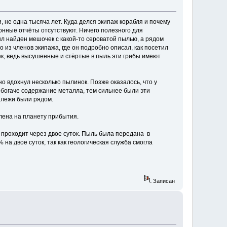
 не одна тысяча лет. Куда делся экипаж корабля и почему
ионные отчёты отсутствуют. Ничего полезного для
л найден мешочек с какой-то сероватой пылью, а рядом
 из членов экипажа, где он подробно описал, как посетил
век, ведь высушенные и стёртые в пыль эти грибы имеют
о вдохнул несколько пылинок. Позже оказалось, что у
м богаче содержание металла, тем сильнее были эти
алежи были рядом.
лена на планету прибытия.
 проходит через двое суток. Пыль была передана в
на двое суток, так как геологическая служба смогла
Записан