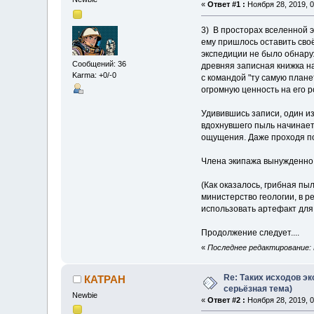
«
Ответ #1 :
Ноября 28, 2019, 0
3) В просторах вселенной э
ему пришлось оставить своё
экспедиции не было обнару
Сообщений: 36
древняя записная книжка на
Karma: +0/-0
с командой "ту самую плане
огромную ценность на его 
Удивившись записи, один из
вдохнувшего пыль начинает 
ощущения. Даже проходя по
Члена экипажа вынужденно 
(Как оказалось, грибная п
министерство геологии, в р
использовать артефакт для
Продолжение следует....
«
Последнее редактирование: 
Re: Таких исходов эк
КАТРАН
серьёзная тема)
Newbie
«
Ответ #2 :
Ноября 28, 2019, 0