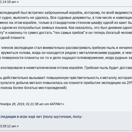
1:14:18 am »
кспедицией был встречен заброшенный корабль, которому, по всей видимости,
 судно, выяснить не удалось. Все судовые документы, в том числе и навигац
жено на этом корабле, только в стандартном стенном шкафу одной из кают бы
 одном из полузабытых земных языков. Как оказалось, это был дневник одного
ту" и наконец-то сумел достать "тех самых грибов" и он теперь богатый чело
родной планете.
 членов экспедиции стал внимательно рассматривать грибную пыль и нечаянн
кружиться голова, когда он находится рядом с металлическими рудами, и че
 поверхности планеты он то и дело ощущал головокружение, когда рудные з
изолировали в неметаллическом отсека корабля. Грибная пыль будет достав
ыль действительно вызывает повышенную чувствительность к металлу, которая
езультате добыча металл повысилась на планете прибытия экспедиции на 20% 
 поиска более богатых месторождений)
Ноября 28, 2019, 01:21:38 am от КАТРАН
»
спедиции в игре ещё нет (полу-шуточная, полу-
3:29:12 am »