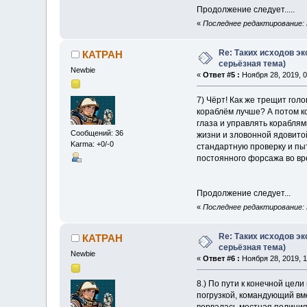
Продолжение следует.....
«
Последнее редактирование: 
Re: Таких исходов эк
КАТРАН
серьёзная тема)
Newbie
«
Ответ #5 :
Ноября 28, 2019, 0
7) Чёрт! Как же трещит голо
кораблём лучше? А потом ко
глаза и управлять кораблями
Сообщений: 36
жизни и зловонной ядовито
Karma: +0/-0
стандартную проверку и пыт
постоянного форсажа во врем
Продолжение следует...
«
Последнее редактирование: 
Re: Таких исходов эк
КАТРАН
серьёзная тема)
Newbie
«
Ответ #6 :
Ноября 28, 2019, 1
8.) По пути к конечной цел
погрузкой, командующий вм