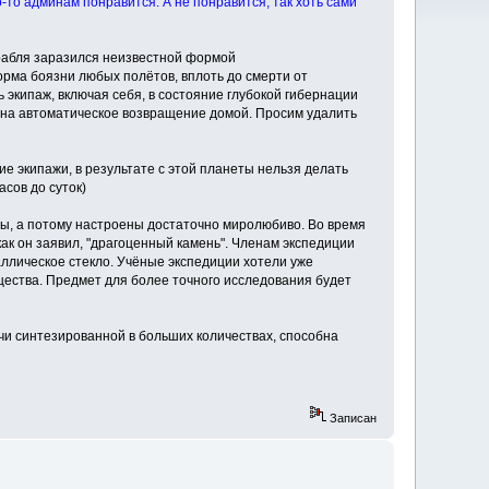
-то админам понравится. А не понравится, так хоть сами
орабля заразился неизвестной формой
орма боязни любых полётов, вплоть до смерти от
 экипаж, включая себя, в состояние глубокой гибернации
на автоматическое возвращение домой. Просим удалить
е экипажи, в результате с этой планеты нельзя делать
сов до суток)
ны, а потому настроены достаточно миролюбиво. Во время
как он заявил, "драгоценный камень". Членам экспедиции
таллическое стекло. Учёные экспедиции хотели уже
щества. Предмет для более точного исследования будет
учи синтезированной в больших количествах, способна
Записан