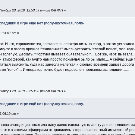
Ноября 28, 2019, 12:58:59 pm от КАТРАН
»
спедиции в игре ещё нет (полу-шуточная, полу-
1:31:07 pm »
ва! И кто, спрашивается, заставлял нас вчера пить на спор, а потом устраива
му-то в голову пришла "гениальная" мысль устроить "слепой поиск", мол, ну
 вслепую. Дескать, "Фортуна вывезет обязательно!".... Вот же, чёрт, вывезла
й атмосферой, как будто нам просто похмелья было бы мало.... А сейчас ещё
аться выяснить, куда нас занесла нелёгкая и сколько времени займёт дорога
я "гонок".... Император точно будет недоволен провалом экспедиции.......
Ноября 28, 2019, 03:53:30 pm от КАТРАН
»
спедиции в игре ещё нет (полу-шуточная, полу-
1:06:19 pm »
и наша экспедиция посетила одну давно известную планету для пополнения з
есте с высшими офицерами отправились в хорошо известный им местный ресто