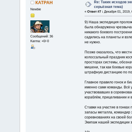
Re: Таких исходов эк
КАТРАН
серьёзная тема)
Newbie
«
Ответ #7 :
Декабря 01, 2019, 
9) Наша экспедиция пролож
была обнаружена чрезвычайн
никакого боевого построени
Сообщений: 36
садились на планеты и взле
Karma: +0/-0
не нужно.
Позже оказалось, что местн
колоссальный праздник косм
просторах системы, обозна
мишени, так как боевые кор
штрафную дистанцию по поя
Главное правило гонок и би
именно сами команды. Всё 
участвовавших в соревнова
кораблём, прицеливании и в
Ставки на участие в гонках
запасы металла, командир 
соревнованиях на своей бо
Экипаж нашей экспедиции з