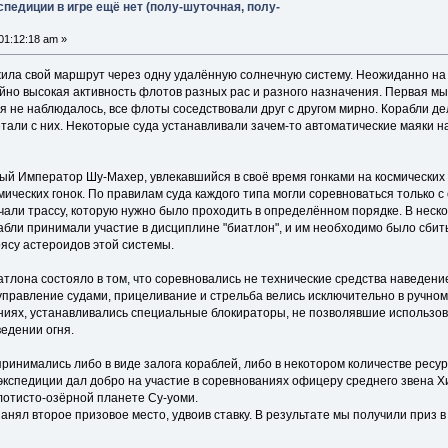
спедиции в игре ещё нет (полу-шуточная, полу-
01:12:18 am »
ила свой маршрут через одну удалённую солнечную систему. Неожиданно на
о высокая активность флотов разных рас и разного назначения. Первая мысль
я не наблюдалось, все флоты соседствовали друг с другом мирно. Корабли де
тали с них. Некоторые суда устанавливали зачем-то автоматические маяки на
ый Император Шу-Махер, увлекавшийся в своё время гонками на космических 
ических гонок. По правилам суда каждого типа могли соревноваться только с
чали трассу, которую нужно было проходить в определённом порядке. В неск
абли принимали участие в дисциплине "биатлон", и им необходимо было сбит
су астероидов этой системы.
атлона состояло в том, что соревновались не технические средства наведени
управление судами, прицеливание и стрельба велись исключительно в ручно
ниях, устанавливались специальные блокираторы, не позволявшие использов
едении огня.
 принимались либо в виде залога кораблей, либо в некотором количестве ресур
экспедиции дал добро на участие в соревнованиях офицеру среднего звена Х
лотисто-озёрной планете Су-уоми.
анял второе призовое место, удвоив ставку. В результате мы получили приз