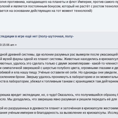
ь огня противника, нападающего на планеты и флот Империи, против самого 
ологий и является постоянным бонусом, который не растёт с ростом техноло
ается на основании действующих на тот момент технологий)
спедиции в игре ещё нет (полу-шуточная, полу-
0:15:06 am »
одной древней системы, где колонии разумных рас вымерли после ужасающей
ый музей фауны одной из планет системы. Животные находились в криокапс
вотных, удалось это сделать только с двумя экземплярами - какой-то членист
и симпатичной зверюшкой с шерстью голубого цвета, огромными глазами и д
бивой и ела нашу пищу. Учёные оставили её себе. Но однажды они увидели, 
силением брони. Зверьку удалось проникнуть в лабораторию и он моментальн
еств в лаборатории, убежал к топливным танкам с хранящимся там дейтерием,
рюшка вредит экспедиции, но, о чудо! Оказалось, что получившийся образец 
исло. Мы догадались, что зверюшка явно разумная и решили передать её для
ой из разрушенных в древности планет и заточённая в криокапсуле жестоки
нания учёным империи в благодарность за вызволение из криокапсулы. Иссл