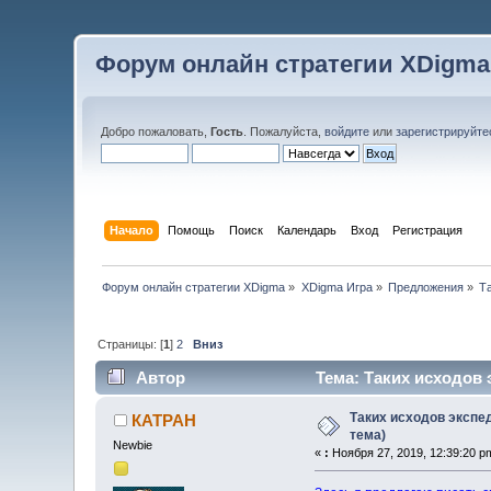
Форум онлайн стратегии XDigma
Добро пожаловать,
Гость
. Пожалуйста,
войдите
или
зарегистрируйте
Начало
Помощь
Поиск
Календарь
Вход
Регистрация
Форум онлайн стратегии XDigma
»
XDigma Игра
»
Предложения
»
Т
Страницы: [
1
]
2
Вниз
Автор
Тема: Таких исходов 
Таких исходов экспед
КАТРАН
тема)
Newbie
«
:
Ноября 27, 2019, 12:39:20 p