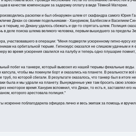
 и арестовала всех. Проведя несложные тесты по опознанию личностей в уча
щав в качестве компенсации за задержку оплату в виде Тёмной Материи.
 производились раскопки и был обнаружен шлем от скафандра самого Юрия Га
 кличке Декан со своими подельниками - Хануриком, Балбесом и Василием С
в тюрьму, но Декану удалось сбежать и где-то спрятать шлем. Полиция сказа
ь в деле поиска шлема великого человека, первым вышедшего за пределы Зем
ра, участвовавшего в операции: "Меня подвергли ускоренному гипно-курсу из
пникам на орбитальной тюрьме. Гипнокурс оказался не слишком удачным и я 
ру во время ускорения свалился на палубу и теперь одно плушарие помнит, 
ьный побег на танкере, который вывозил из нашей тюрьмы фекальные воды. М
капсула, чтобы мы покинули борт и оказались на планете. В реальности всё 
 труб, по которой сбегали. В результате оказалось, что танкер был в итоге не
таки была и мы удрали на планету. Вынужденные уже там бросить свою злово
рез некоторое время Ханурик вспомнил, что Декан, то есть я, заставлял его н
аном, которого арестовала полиция."
ы искренне поблагодарила офицера лично и весь экипаж за помощь и вручил