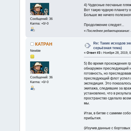
4) Чудесные песчаные пляжи
Вот такую чудную планету 
Больше же ничего полезног
Сообщений: 36
Karma: +0/-0
Продолжение следует...
«
Последнее редактирование: 
Re: Таких исходов эк
КАТРАН
серьёзная тема)
Newbie
«
Ответ #3 :
Ноября 28, 2019, 0
5) Во время прохождения г
обнаружен преследующий на
готовность, но преследова
Сообщений: 36
преследующий флот успел вы
Karma: +0/-0
экспедиция. Это показалось
экипажа, следившие за вра
установлено, что в резуль
пространство сделало возм
мы.
Итак, в битве с самими со
прибытия.
(Изучив данные с бортовых