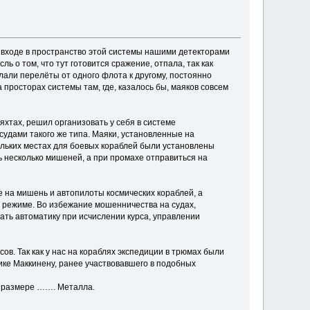
 входе в пространство этой системы нашими детекторами
 о том, что тут готовится сражение, отпала, так как
лали перелёты от одного флота к другому, постоянно
 просторах системы там, где, казалось бы, маяков совсем
яхтах, решил организовать у себя в системе
 судами такого же типа. Маяки, установленные на
ольких местах для боевых кораблей были установлены
ь несколько мишеней, а при промахе отправиться на
е на мишень и автопилоты космических кораблей, а
м режиме. Во избежание мошенничества на судах,
ать автоматику при исчислении курса, управлении
сов. Так как у нас на кораблях экспедиции в трюмах были
ике Маккинену, ранее участвовавшего в подобных
 в размере ……. Металла.