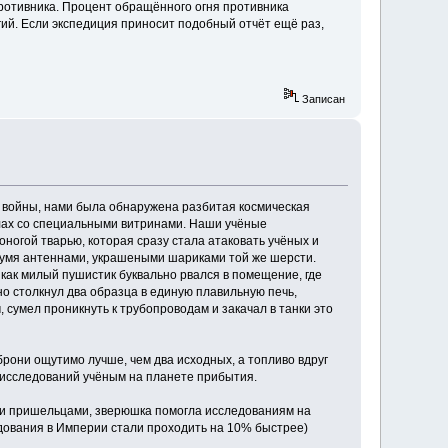
противника. Процент обращённого огня противника
гий. Если экспедиция приносит подобный отчёт ещё раз,
Записан
 войны, нами была обнаружена разбитая космическая
улах со специальными витринами. Наши учёные
оногой тварью, которая сразу стала атаковать учёных и
вумя антеннами, украшеными шариками той же шерсти.
как милый пушистик буквально рвался в помещение, где
о столкнул два образца в единую плавильную печь,
 сумел проникнуть к трубопроводам и закачал в танки это
брони ощутимо лучше, чем два исходных, а топливо вдруг
 исследований учёным на планете прибытия.
ми пришельцами, зверюшка помогла исследованиям на
едования в Империи стали проходить на 10% быстрее)