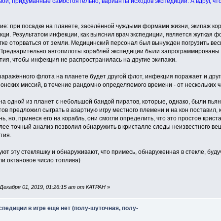
вои, придуманные самостоятельно, варианты исходов экспедиции. А вдруг, что
ие: при посадке на планете, заселённой чуждыми формами жизни, экипаж к
ци. Результатом инфекции, как выяснил врач экспедиции, является жуткая ф
ке оторваться от земли. Медицинский персонал был вынужден погрузить весь
 Предварительно автопилоты кораблей экспедиции были запрограммированы 
тия, чтобы инфекция не распространилась на другие экипажи.
аражённого флота на планете будет другой флот, инфекция поражает и други
онских миссий, в течение рандомно определяемого времени - от нескольких ча
 на одной из планет с небольшой бандой пиратов, которые, однако, были пья
ов предложил сыграть в азартную игру местного племени и на кон поставил, 
нь, но, принеся его на корабль, они смогли определить, что это простое крис
олее точный анализ позволил обнаружить в кристалле следы неизвестного ве
тия.
ют эту стекляшку и обнаруживают, что примесь, обнаруженная в стекле, буд
ли октановое число топлива)
екабря 01, 2019, 01:26:15 am от КАТРАН
»
спедиции в игре ещё нет (полу-шуточная, полу-