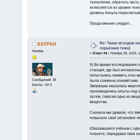
технологии, обратить част
исчисляется из уровня техн
уровень бонуса пересчитыв
Продолжение следует...
Re: Таких исходов эк
КАТРАН
серьёзная тема)
Newbie
«
Ответ #4 :
Ноября 28, 2019, 1
6) Во время исследования 
станция, где был интересн
попытались оживить этих жи
Сообщений: 36
была сожжена огнемётами, 
Karma: +0/-0
Зверюшка оказалась миролю
производились опыты над у
затем, схватив одно из вещ
вещество.
Сначала мы думали, что зве
повысило своё октановое ч
(Оказавшаяся учёным с одн
планете, передавая свои з