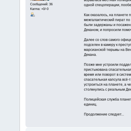
ворвалась местная полиция
Сообщений: 36
одной спецоперации, пообе
Karma: +0/-0
Как оказалось, на планете
межгалактический пират по
были задержаны и посажены 
Деканом, и попросили помоч
Далее со слов самого офице
подселен в камеру к престу
марсианской тюрьмы на Вене
Декана.
Позже мне устроили поддел
пристыкована спасательная 
время или поворот в системе
спасательная капсула всё-
устроиться на планете, а че
столкнулись с реальным Дек
Полицейская служба планет
единиц.
Продолжение следует...