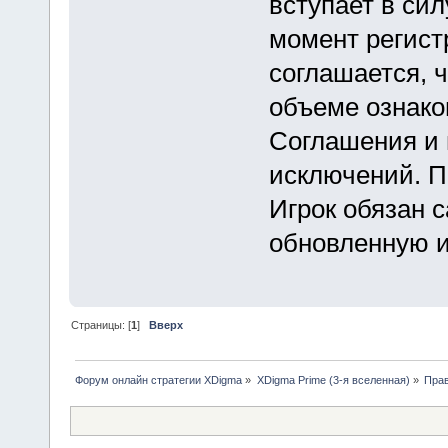
вступает в си
момент регист
соглашается, 
объеме ознако
Соглашения и 
исключений. П
Игрок обязан 
обновленную 
Страницы: [
1
]
Вверх
Форум онлайн стратегии XDigma
»
XDigma Prime (3-я вселенная)
»
Пра