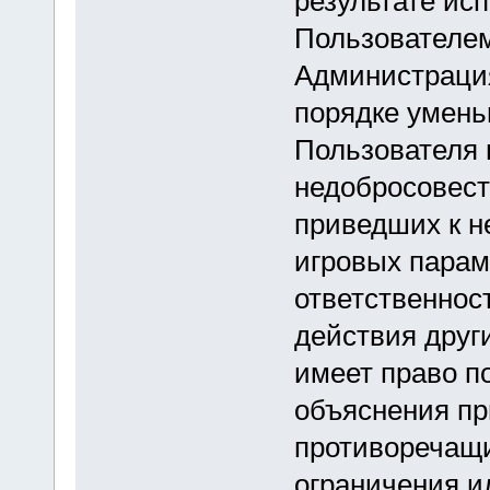
результате ис
Пользователем
Администрация
порядке умень
Пользователя 
недобросовест
приведших к н
игровых парам
ответственнос
действия друг
имеет право п
объяснения пр
противоречащи
ограничения и