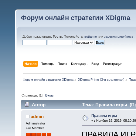
Форум онлайн стратегии XDigma
Добро пожаловать,
Гость
. Пожалуйста,
войдите
или
зарегистрируйтесь
.
Начало
Помощь
Поиск
Календарь
Вход
Регистрация
Форум онлайн стратегии XDigma
»
XDigma Prime (3-я вселенная)
»
Пра
Страницы: [
1
]
Вниз
Автор
Тема: Правила игры (Пр
Правила игры
admin
«
:
Ноября 19, 2019, 08:10:2
Administrator
Full Member
ПРАВИЛА ИГР