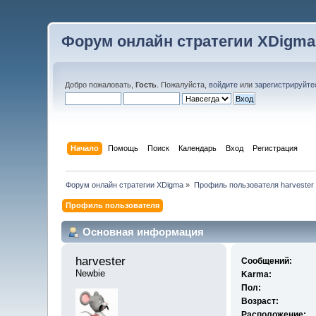
Форум онлайн стратегии XDigma
Добро пожаловать,
Гость
. Пожалуйста,
войдите
или
зарегистрируйте
Начало
Помощь
Поиск
Календарь
Вход
Регистрация
Форум онлайн стратегии XDigma
»
Профиль пользователя harvester
Профиль пользователя
Основная информация
harvester 
Сообщений:
Newbie
Karma:
Пол:
Возраст:
Расположение: