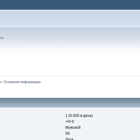
сь
.
»
Основная информация
1 (0.000 в день)
+0/-0
Мужской
56
Луцк